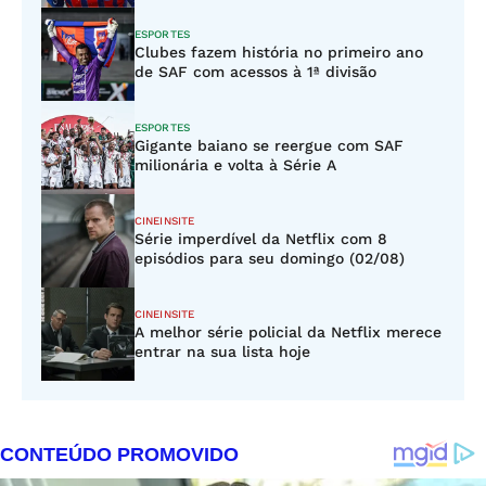
ESPORTES
Clubes fazem história no primeiro ano
de SAF com acessos à 1ª divisão
ESPORTES
Gigante baiano se reergue com SAF
milionária e volta à Série A
CINEINSITE
Série imperdível da Netflix com 8
episódios para seu domingo (02/08)
CINEINSITE
A melhor série policial da Netflix merece
entrar na sua lista hoje