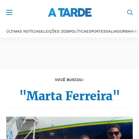
Últimas notícias
ÚLTIMAS NOTÍCIAS
ELEIÇÕES 2026
POLÍTICA
ESPORTES
SALVADOR
BAHIA
P
VOCÊ BUSCOU:
"Marta Ferreira"