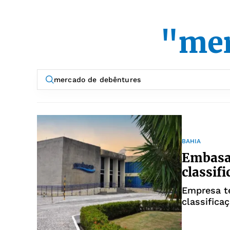
"mer
BAHIA
Embasa
classifi
Empresa te
classifica