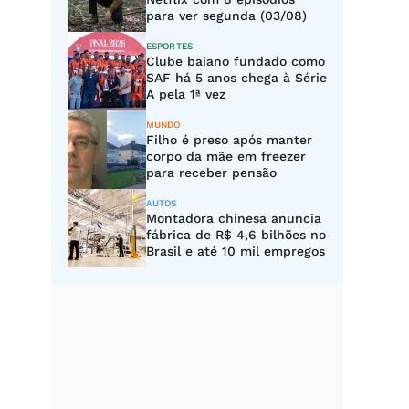
para ver segunda (03/08)
ESPORTES
Clube baiano fundado como
SAF há 5 anos chega à Série
A pela 1ª vez
MUNDO
Filho é preso após manter
corpo da mãe em freezer
para receber pensão
AUTOS
Montadora chinesa anuncia
fábrica de R$ 4,6 bilhões no
Brasil e até 10 mil empregos