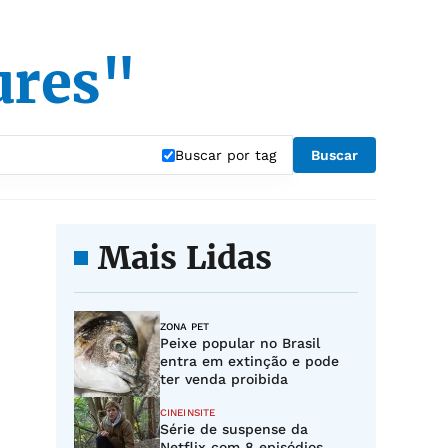
ures"
Buscar por tag
Buscar
Mais Lidas
ZONA PET
Peixe popular no Brasil
entra em extinção e pode
ter venda proibida
CINEINSITE
Série de suspense da
Netflix com 8 episódios