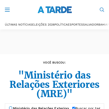
Últimas notícias
ÚLTIMAS NOTÍCIAS
ELEIÇÕES 2026
POLÍTICA
ESPORTES
SALVADOR
BAHIA
P
VOCÊ BUSCOU:
"Ministério das
Relações Exteriores
(MRE)"
Buscar por tag