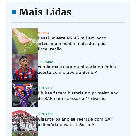
Mais Lidas
MUNDO
Casal investe R$ 45 mil em poço
artesiano e acaba multado após
fiscalização
E.C.BAHIA
Venda mais cara da história do Bahia
acerta com clube da Série A
ESPORTES
Clubes fazem história no primeiro ano
de SAF com acessos à 1ª divisão
ESPORTES
Gigante baiano se reergue com SAF
milionária e volta à Série A