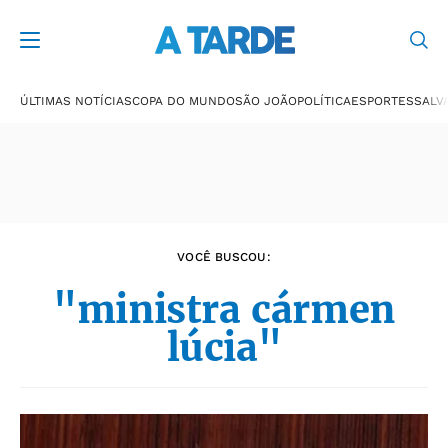
Últimas notícias
ÚLTIMAS NOTÍCIAS
COPA DO MUNDO
SÃO JOÃO
POLÍTICA
ESPORTES
SALV
VOCÊ BUSCOU:
"ministra cármen
lúcia"