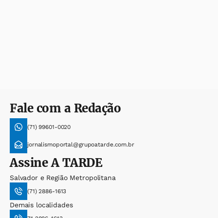
Fale com a Redação
(71) 99601-0020
jornalismoportal@grupoatarde.com.br
Assine
A TARDE
Salvador e Região Metropolitana
(71) 2886-1613
Demais localidades