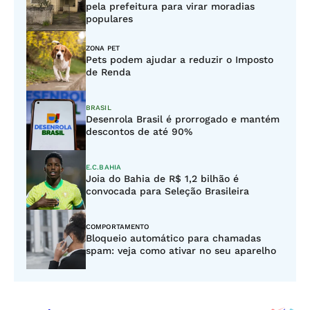
pela prefeitura para virar moradias
populares
ZONA PET
Pets podem ajudar a reduzir o Imposto
de Renda
BRASIL
Desenrola Brasil é prorrogado e mantém
descontos de até 90%
E.C.BAHIA
Joia do Bahia de R$ 1,2 bilhão é
convocada para Seleção Brasileira
COMPORTAMENTO
Bloqueio automático para chamadas
spam: veja como ativar no seu aparelho