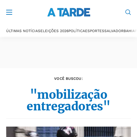
Últimas notícias
ÚLTIMAS NOTÍCIAS
ELEIÇÕES 2026
POLÍTICA
ESPORTES
SALVADOR
BAHIA
P
VOCÊ BUSCOU:
"mobilização
entregadores"