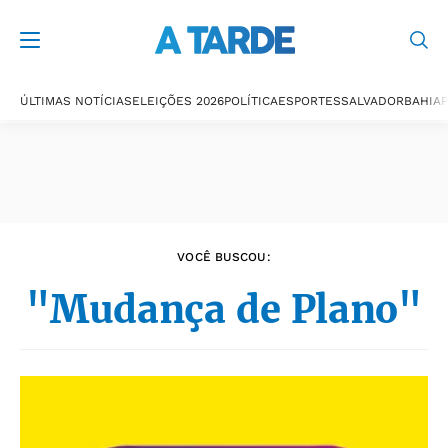
Últimas notícias
ÚLTIMAS NOTÍCIAS
ELEIÇÕES 2026
POLÍTICA
ESPORTES
SALVADOR
BAHIA
P
VOCÊ BUSCOU:
"Mudança de Plano"