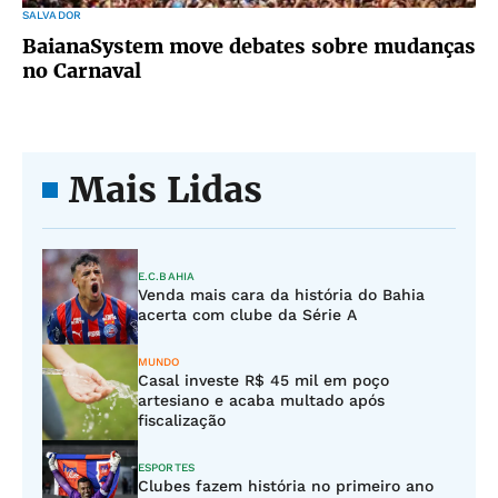
SALVADOR
BaianaSystem move debates sobre mudanças
no Carnaval
Mais Lidas
E.C.BAHIA
Venda mais cara da história do Bahia
acerta com clube da Série A
MUNDO
Casal investe R$ 45 mil em poço
artesiano e acaba multado após
fiscalização
ESPORTES
Clubes fazem história no primeiro ano