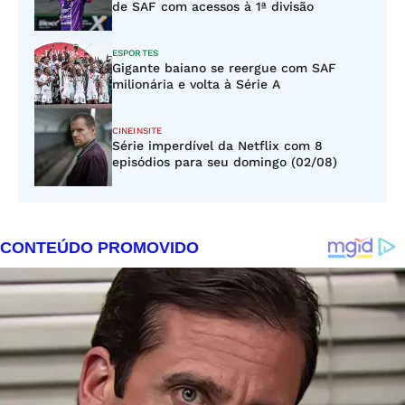
de SAF com acessos à 1ª divisão
ESPORTES
Gigante baiano se reergue com SAF
milionária e volta à Série A
CINEINSITE
Série imperdível da Netflix com 8
episódios para seu domingo (02/08)