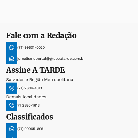
Fale com a Redação
(71) 99601-0020
jornalismoportal@grupoatarde.com.br
Assine
A TARDE
Salvador e Região Metropolitana
(71) 2886-1613
Demais localidades
71 2886-1613
Classificados
(71) 99965-8961