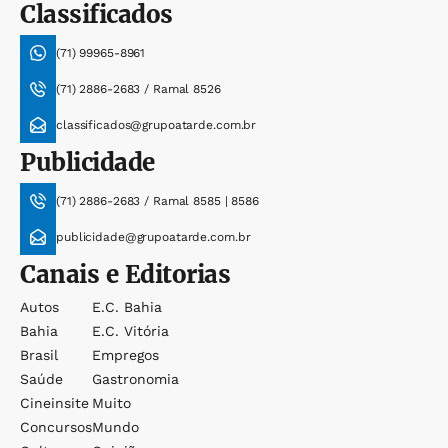
Classificados
(71) 99965-8961
(71) 2886-2683 / Ramal 8526
classificados@grupoatarde.com.br
Publicidade
(71) 2886-2683 / Ramal 8585 | 8586
publicidade@grupoatarde.com.br
Canais e Editorias
Autos
E.c. Bahia
Bahia
E.c. Vitória
Brasil
Empregos
Saúde
Gastronomia
Cineinsite
Muito
Concursos
Mundo