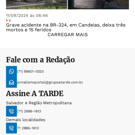
11/09/2024 às 06:46
Grave acidente na BR-324, em Candeias, deixa três
mortos e 15 feridos
CARREGAR MAIS
Fale com a Redação
(71) 99601-0020
jornalismoportal@grupoatarde.com.br
Assine
A TARDE
Salvador e Região Metropolitana
(71) 2886-1613
Demais localidades
71 2886-1613