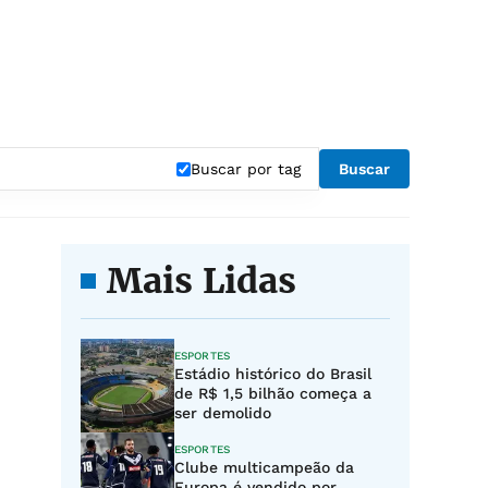
Buscar por tag
Buscar
Mais Lidas
ESPORTES
Estádio histórico do Brasil
de R$ 1,5 bilhão começa a
ser demolido
ESPORTES
Clube multicampeão da
Europa é vendido por