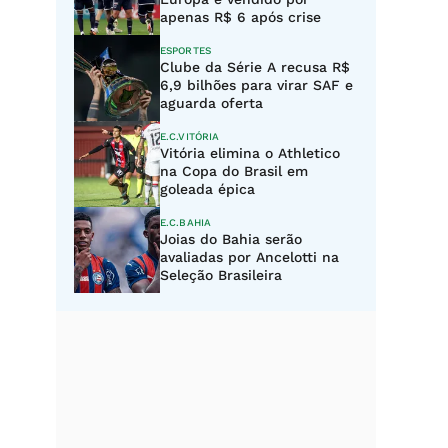
apenas R$ 6 após crise
ESPORTES
Clube da Série A recusa R$
6,9 bilhões para virar SAF e
aguarda oferta
E.C.VITÓRIA
Vitória elimina o Athletico
na Copa do Brasil em
goleada épica
E.C.BAHIA
Joias do Bahia serão
avaliadas por Ancelotti na
Seleção Brasileira