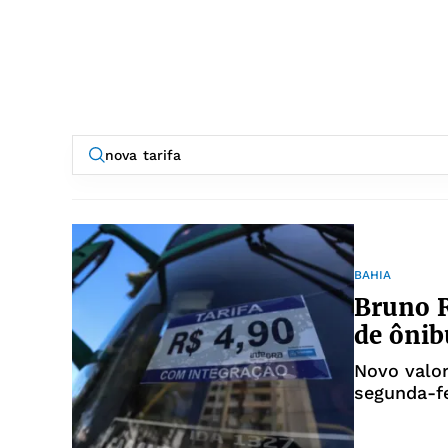
BAHIA
Bruno R
de ônib
Novo valor
segunda-fe