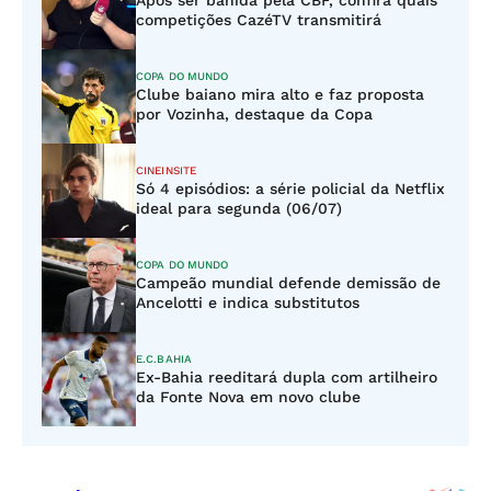
Após ser banida pela CBF, confira quais
competições CazéTV transmitirá
COPA DO MUNDO
Clube baiano mira alto e faz proposta
por Vozinha, destaque da Copa
CINEINSITE
Só 4 episódios: a série policial da Netflix
ideal para segunda (06/07)
COPA DO MUNDO
Campeão mundial defende demissão de
Ancelotti e indica substitutos
E.C.BAHIA
Ex-Bahia reeditará dupla com artilheiro
da Fonte Nova em novo clube