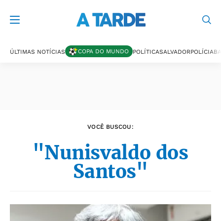
Últimas notícias
COPA DO MUNDO
ÚLTIMAS NOTÍCIAS
POLÍTICA
SALVADOR
POLÍCIA
BA
VOCÊ BUSCOU:
"Nunisvaldo dos
Santos"