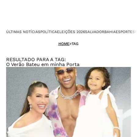
ÚLTIMAS NOTÍCIAS
POLÍTICA
ELEIÇÕES 2026
SALVADOR
BAHIA
ESPORTES
P
HOME
>
TAG
RESULTADO PARA A TAG:
O Verão Bateu em minha Porta