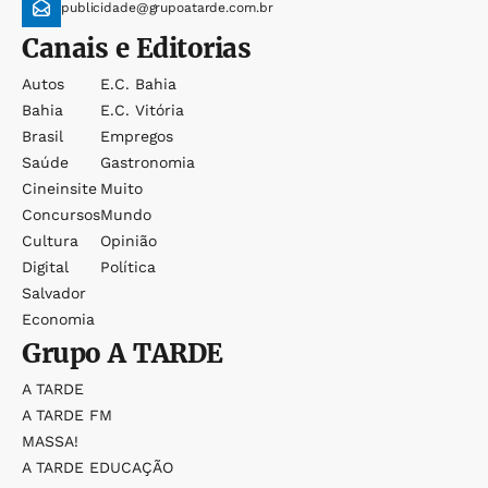
publicidade@grupoatarde.com.br
Canais e Editorias
Autos
E.c. Bahia
Bahia
E.c. Vitória
Brasil
Empregos
Saúde
Gastronomia
Cineinsite
Muito
Concursos
Mundo
Cultura
Opinião
Digital
Política
Salvador
Economia
Grupo
A TARDE
A TARDE
A TARDE FM
MASSA!
A TARDE EDUCAÇÃO