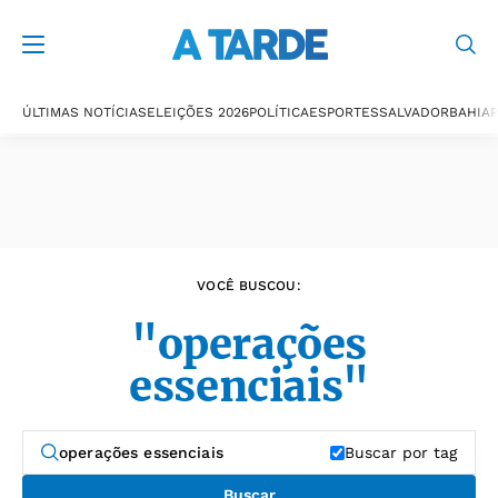
Últimas notícias
ÚLTIMAS NOTÍCIAS
ELEIÇÕES 2026
POLÍTICA
ESPORTES
SALVADOR
BAHIA
P
VOCÊ BUSCOU:
"operações
essenciais"
Buscar por tag
Buscar