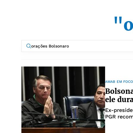
"o
AMAB EM FOC
Bolsona
ele dur
Ex-preside
PGR recom
em 2022