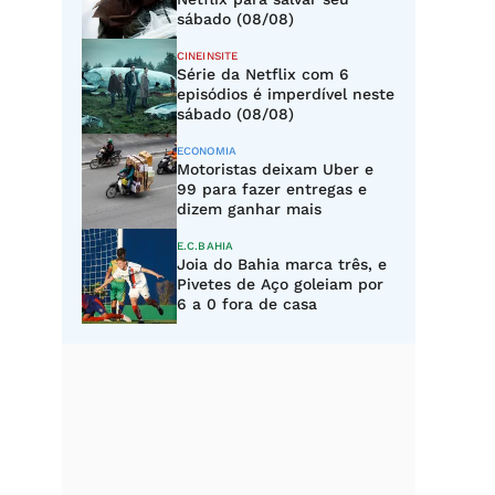
sábado (08/08)
CINEINSITE
Série da Netflix com 6
episódios é imperdível neste
sábado (08/08)
ECONOMIA
Motoristas deixam Uber e
99 para fazer entregas e
dizem ganhar mais
E.C.BAHIA
Joia do Bahia marca três, e
Pivetes de Aço goleiam por
6 a 0 fora de casa