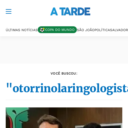
Últimas notícias
COPA DO MUNDO
ÚLTIMAS NOTÍCIAS
SÃO JOÃO
POLÍTICA
SALVADOR
VOCÊ BUSCOU:
"otorrinolaringologis