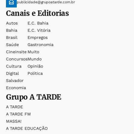
publicidade@grupoatarde.com.br
Canais e Editorias
Autos
E.c. Bahia
Bahia
E.c. Vitória
Brasil
Empregos
Saúde
Gastronomia
Cineinsite
Muito
Concursos
Mundo
Cultura
Opinião
Digital
Política
Salvador
Economia
Grupo
A TARDE
A TARDE
A TARDE FM
MASSA!
A TARDE EDUCAÇÃO