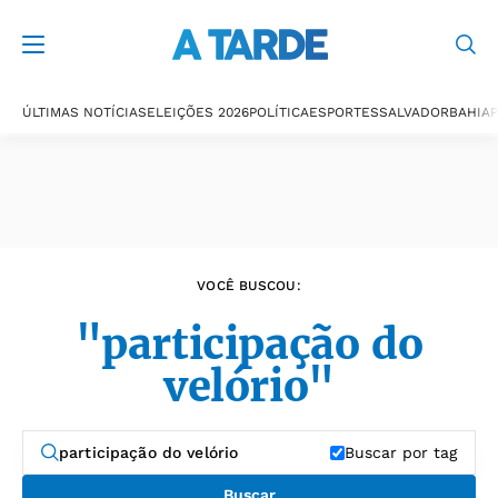
Últimas notícias
ÚLTIMAS NOTÍCIAS
ELEIÇÕES 2026
POLÍTICA
ESPORTES
SALVADOR
BAHIA
P
VOCÊ BUSCOU:
"participação do
velório"
Buscar por tag
Buscar