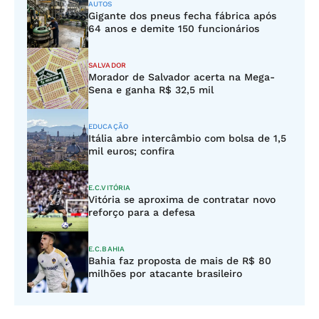
AUTOS
Gigante dos pneus fecha fábrica após
64 anos e demite 150 funcionários
SALVADOR
Morador de Salvador acerta na Mega-
Sena e ganha R$ 32,5 mil
EDUCAÇÃO
Itália abre intercâmbio com bolsa de 1,5
mil euros; confira
E.C.VITÓRIA
Vitória se aproxima de contratar novo
reforço para a defesa
E.C.BAHIA
Bahia faz proposta de mais de R$ 80
milhões por atacante brasileiro