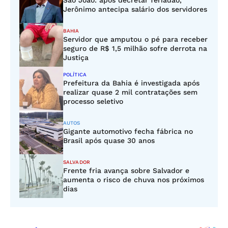
São João: após decretar feriadão,
Jerônimo antecipa salário dos servidores
BAHIA
Servidor que amputou o pé para receber
seguro de R$ 1,5 milhão sofre derrota na
Justiça
POLÍTICA
Prefeitura da Bahia é investigada após
realizar quase 2 mil contratações sem
processo seletivo
AUTOS
Gigante automotivo fecha fábrica no
Brasil após quase 30 anos
SALVADOR
Frente fria avança sobre Salvador e
aumenta o risco de chuva nos próximos
dias