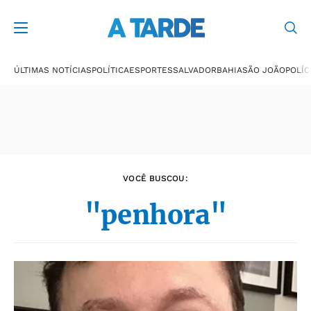
Últimas notícias
ÚLTIMAS NOTÍCIAS
POLÍTICA
ESPORTES
SALVADOR
BAHIA
SÃO JOÃO
POLÍC
VOCÊ BUSCOU:
"penhora"