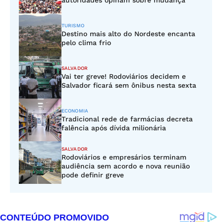
autoridades opinam sobre mudança
TURISMO
Destino mais alto do Nordeste encanta
pelo clima frio
SALVADOR
Vai ter greve! Rodoviários decidem e
Salvador ficará sem ônibus nesta sexta
ECONOMIA
Tradicional rede de farmácias decreta
falência após dívida milionária
SALVADOR
Rodoviários e empresários terminam
audiência sem acordo e nova reunião
pode definir greve