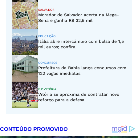
SALVADOR
Morador de Salvador acerta na Mega-
Sena e ganha R$ 32,5 mil
EDUCAÇÃO
Itália abre intercâmbio com bolsa de 1,5
mil euros; confira
CONCURSOS
Prefeitura da Bahia lança concursos com
122 vagas imediatas
E.C.VITÓRIA
Vitória se aproxima de contratar novo
reforço para a defesa