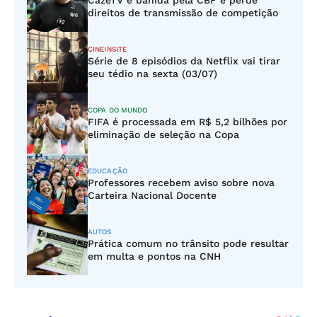
CazéTV é banida pela CBF e perde
direitos de transmissão de competição
CINEINSITE
Série de 8 episódios da Netflix vai tirar
seu tédio na sexta (03/07)
COPA DO MUNDO
FIFA é processada em R$ 5,2 bilhões por
eliminação de seleção na Copa
EDUCAÇÃO
Professores recebem aviso sobre nova
Carteira Nacional Docente
AUTOS
Prática comum no trânsito pode resultar
em multa e pontos na CNH