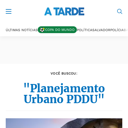
Últimas notícias
COPA DO MUNDO
ÚLTIMAS NOTÍCIAS
POLÍTICA
SALVADOR
POLÍCIA
BA
VOCÊ BUSCOU:
"Planejamento
Urbano PDDU"