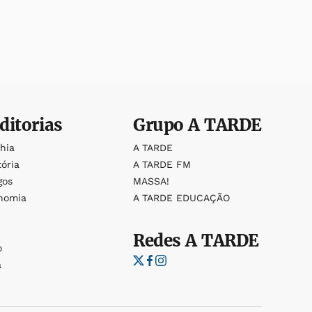
ditorias
Grupo
A TARDE
ahia
A TARDE
tória
A TARDE FM
gos
MASSA!
nomia
A TARDE EDUCAÇÃO
Redes
A TARDE
o
a