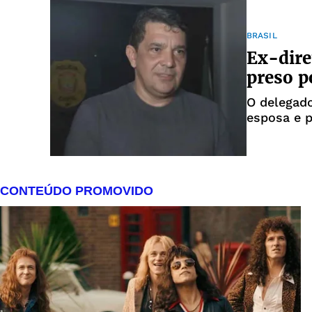
BRASIL
Ex-diret
preso p
O delegad
esposa e 