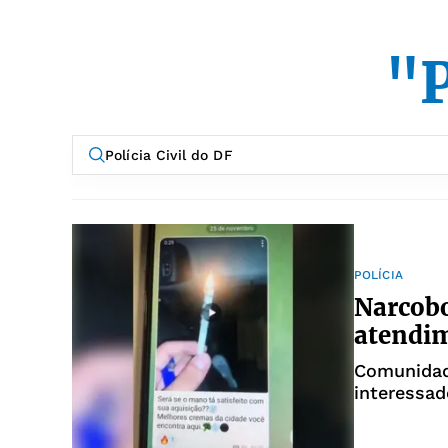
"P
POLÍCIA
Narcobo
atendim
Comunidade
interessa