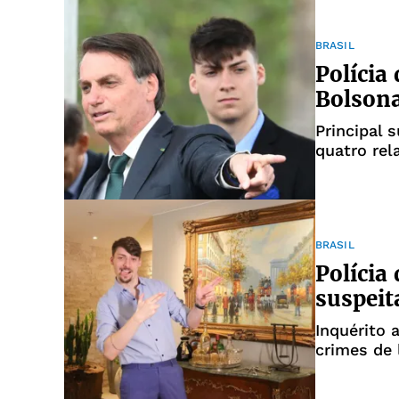
BRASIL
Polícia
Bolsona
Principal s
quatro re
BRASIL
Polícia
suspeit
Inquérito 
crimes de 