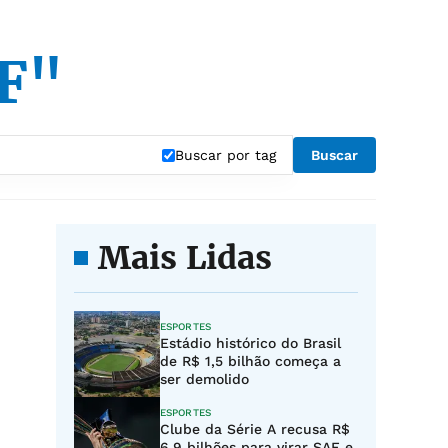
DF"
Buscar por tag
Buscar
Mais Lidas
ESPORTES
Estádio histórico do Brasil
de R$ 1,5 bilhão começa a
ser demolido
ESPORTES
Clube da Série A recusa R$
6,9 bilhões para virar SAF e