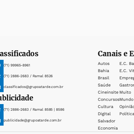
assificados
Canais e E
Autos
E.c. B
(71) 99965-8961
Bahia
E.c. Vi
(71) 2886-2683 / Ramal 8526
Brasil
Empre
Saúde
Gastro
classificados@grupoatarde.com.br
Cineinsite
Muito
ublicidade
Concursos
Mundo
Cultura
Opiniã
(71) 2886-2683 / Ramal 8585 | 8586
Digital
Polític
publicidade@grupoatarde.com.br
Salvador
Economia