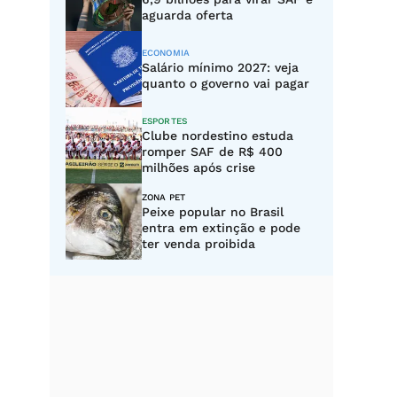
aguarda oferta
ECONOMIA
Salário mínimo 2027: veja
quanto o governo vai pagar
ESPORTES
Clube nordestino estuda
romper SAF de R$ 400
milhões após crise
ZONA PET
Peixe popular no Brasil
entra em extinção e pode
ter venda proibida