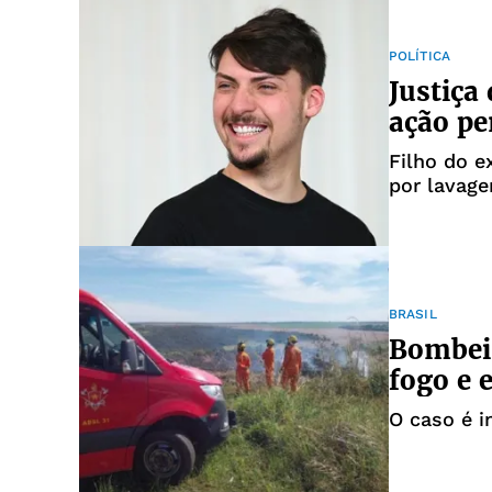
POLÍTICA
Justiça 
ação pe
Filho do e
por lavage
de documen
BRASIL
Bombeir
fogo e
O caso é i