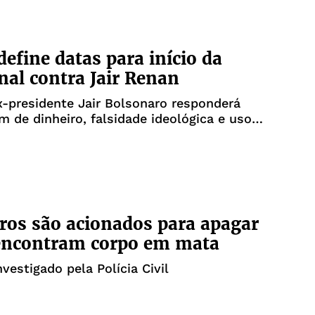
define datas para início da
nal contra Jair Renan
x-presidente Jair Bolsonaro responderá
m de dinheiro, falsidade ideológica e uso
to falso a partir de 17 de novembro
os são acionados para apagar
 encontram corpo em mata
nvestigado pela Polícia Civil