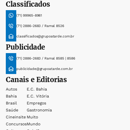
Classificados
(71) 99965-8961
(71) 2886-2683 / Ramal 8526
classificados@grupoatarde.com.br
Publicidade
(71) 2886-2683 / Ramal 8585 | 8586
publicidade@grupoatarde.com.br
Canais e Editorias
Autos
E.c. Bahia
Bahia
E.c. Vitória
Brasil
Empregos
Saúde
Gastronomia
Cineinsite
Muito
Concursos
Mundo