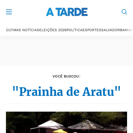
Últimas notícias
ÚLTIMAS NOTÍCIAS
ELEIÇÕES 2026
POLÍTICA
ESPORTES
SALVADOR
BAHIA
P
VOCÊ BUSCOU:
"Prainha de Aratu"