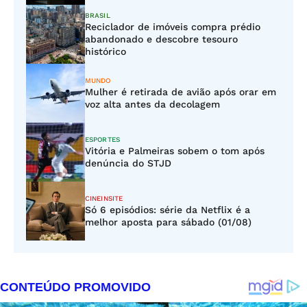
BRASIL
Reciclador de imóveis compra prédio
abandonado e descobre tesouro
histórico
MUNDO
Mulher é retirada de avião após orar em
voz alta antes da decolagem
ESPORTES
Vitória e Palmeiras sobem o tom após
denúncia do STJD
CINEINSITE
Só 6 episódios: série da Netflix é a
melhor aposta para sábado (01/08)