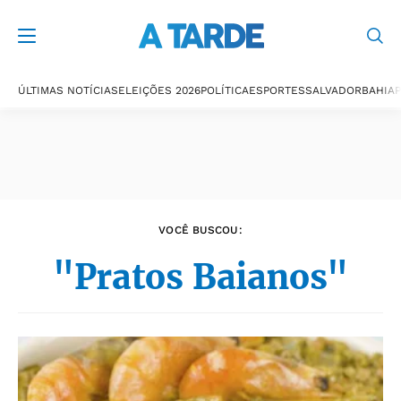
Últimas notícias
ÚLTIMAS NOTÍCIAS
ELEIÇÕES 2026
POLÍTICA
ESPORTES
SALVADOR
BAHIA
P
VOCÊ BUSCOU:
"Pratos Baianos"