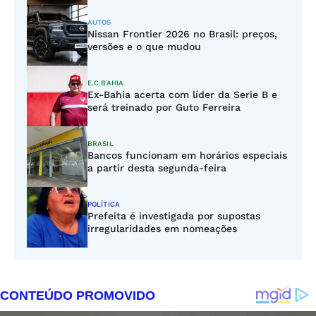
AUTOS
Nissan Frontier 2026 no Brasil: preços,
versões e o que mudou
E.C.BAHIA
Ex-Bahia acerta com líder da Serie B e
será treinado por Guto Ferreira
BRASIL
Bancos funcionam em horários especiais
a partir desta segunda-feira
POLÍTICA
Prefeita é investigada por supostas
irregularidades em nomeações