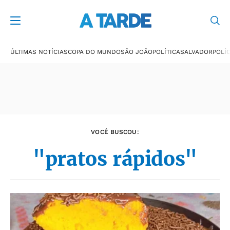
Últimas notícias
ÚLTIMAS NOTÍCIAS
COPA DO MUNDO
SÃO JOÃO
POLÍTICA
SALVADOR
POLÍC
VOCÊ BUSCOU:
"pratos rápidos"