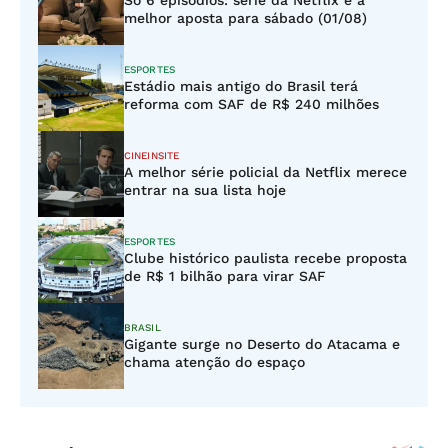
Só 6 episódios: série da Netflix é a
melhor aposta para sábado (01/08)
ESPORTES
Estádio mais antigo do Brasil terá
reforma com SAF de R$ 240 milhões
CINEINSITE
A melhor série policial da Netflix merece
entrar na sua lista hoje
ESPORTES
Clube histórico paulista recebe proposta
de R$ 1 bilhão para virar SAF
BRASIL
Gigante surge no Deserto do Atacama e
chama atenção do espaço