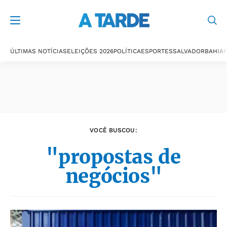
Últimas notícias
ÚLTIMAS NOTÍCIAS
ELEIÇÕES 2026
POLÍTICA
ESPORTES
SALVADOR
BAHIA
P
VOCÊ BUSCOU:
"propostas de
negócios"