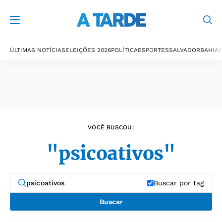
Últimas notícias
ÚLTIMAS NOTÍCIAS
ELEIÇÕES 2026
POLÍTICA
ESPORTES
SALVADOR
BAHIA
P
VOCÊ BUSCOU:
"psicoativos"
Buscar por tag
Buscar