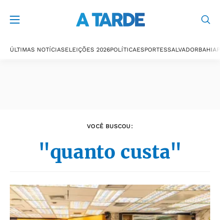
Últimas notícias
ÚLTIMAS NOTÍCIAS
ELEIÇÕES 2026
POLÍTICA
ESPORTES
SALVADOR
BAHIA
P
VOCÊ BUSCOU:
"quanto custa"