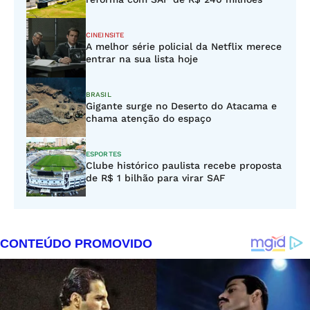
CINEINSITE
A melhor série policial da Netflix merece
entrar na sua lista hoje
BRASIL
Gigante surge no Deserto do Atacama e
chama atenção do espaço
ESPORTES
Clube histórico paulista recebe proposta
de R$ 1 bilhão para virar SAF