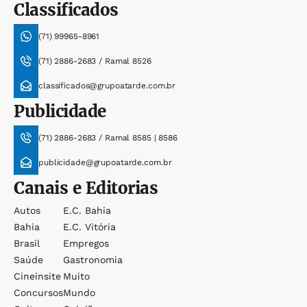
Classificados
(71) 99965-8961
(71) 2886-2683 / Ramal 8526
classificados@grupoatarde.com.br
Publicidade
(71) 2886-2683 / Ramal 8585 | 8586
publicidade@grupoatarde.com.br
Canais e Editorias
Autos
E.c. Bahia
Bahia
E.c. Vitória
Brasil
Empregos
Saúde
Gastronomia
Cineinsite
Muito
Concursos
Mundo