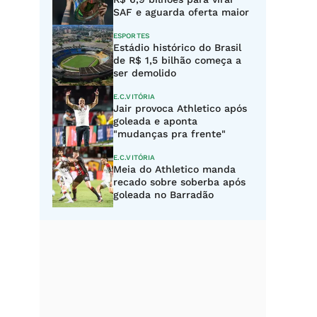
SAF e aguarda oferta maior
ESPORTES
Estádio histórico do Brasil
de R$ 1,5 bilhão começa a
ser demolido
E.C.VITÓRIA
Jair provoca Athletico após
goleada e aponta
"mudanças pra frente"
E.C.VITÓRIA
Meia do Athletico manda
recado sobre soberba após
goleada no Barradão