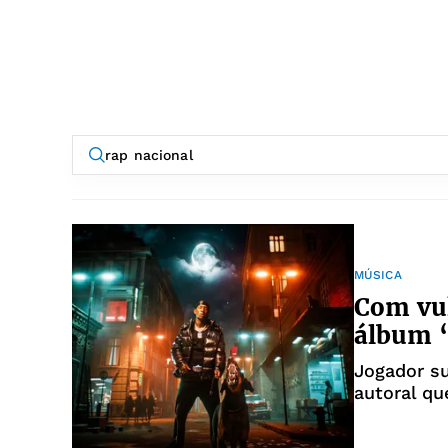
MÚSICA
Com vul
álbum “
Jogador s
autoral qu
desejo e 