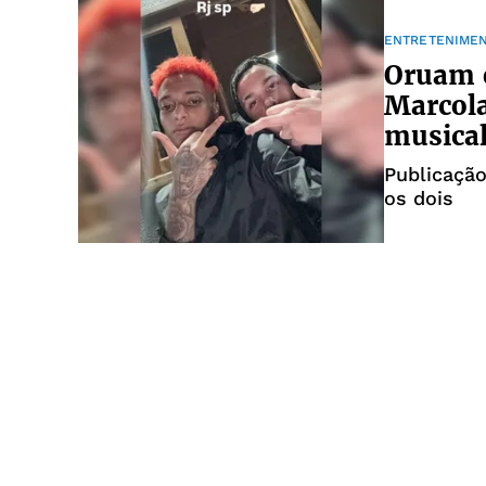
ENTRETENIME
Oruam e
Marcola
musica
Publicação
os dois