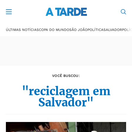
Últimas notícias
ÚLTIMAS NOTÍCIAS
COPA DO MUNDO
SÃO JOÃO
POLÍTICA
SALVADOR
POLÍC
VOCÊ BUSCOU:
"reciclagem em
Salvador"