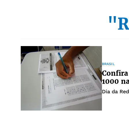
"R
BRASIL
Confira 
1000 n
Dia da Red