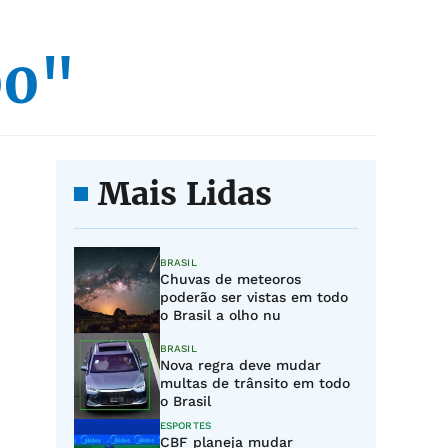
00"
Mais Lidas
BRASIL
Chuvas de meteoros
poderão ser vistas em todo
o Brasil a olho nu
BRASIL
Nova regra deve mudar
multas de trânsito em todo
o Brasil
ESPORTES
CBF planeja mudar