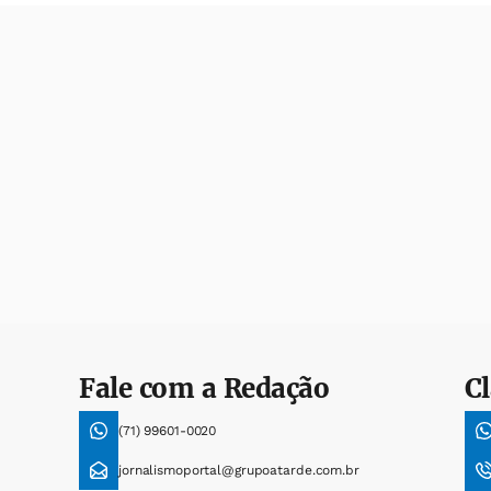
Fale com a Redação
Cl
(71) 99601-0020
jornalismoportal@grupoatarde.com.br