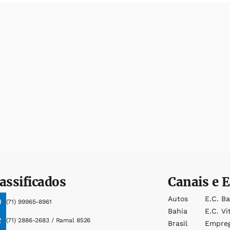
assificados
Canais e E
Autos
E.c. B
(71) 99965-8961
Bahia
E.c. Vi
(71) 2886-2683 / Ramal 8526
Brasil
Empre