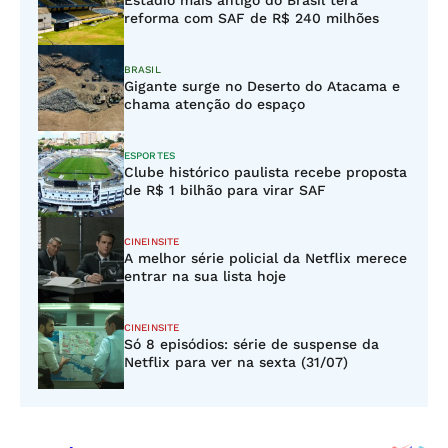
Estádio mais antigo do Brasil terá
reforma com SAF de R$ 240 milhões
BRASIL
Gigante surge no Deserto do Atacama e
chama atenção do espaço
ESPORTES
Clube histórico paulista recebe proposta
de R$ 1 bilhão para virar SAF
CINEINSITE
A melhor série policial da Netflix merece
entrar na sua lista hoje
CINEINSITE
Só 8 episódios: série de suspense da
Netflix para ver na sexta (31/07)