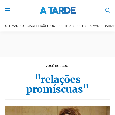
Últimas notícias
ÚLTIMAS NOTÍCIAS
ELEIÇÕES 2026
POLÍTICA
ESPORTES
SALVADOR
BAHIA
P
VOCÊ BUSCOU:
"relações
promíscuas"