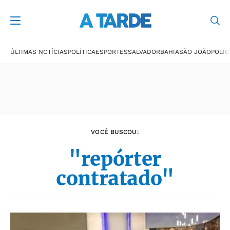
Últimas notícias
ÚLTIMAS NOTÍCIAS
POLÍTICA
ESPORTES
SALVADOR
BAHIA
SÃO JOÃO
POLÍC
VOCÊ BUSCOU:
"repórter
contratado"