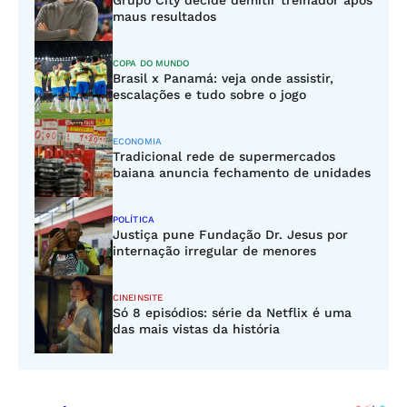
Grupo City decide demitir treinador após
maus resultados
COPA DO MUNDO
Brasil x Panamá: veja onde assistir,
escalações e tudo sobre o jogo
ECONOMIA
Tradicional rede de supermercados
baiana anuncia fechamento de unidades
POLÍTICA
Justiça pune Fundação Dr. Jesus por
internação irregular de menores
CINEINSITE
Só 8 episódios: série da Netflix é uma
das mais vistas da história