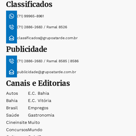
Classificados
(71) 99965-8961
(71) 2886-2683 / Ramal 8526
classificados@grupoatarde.com.br
Publicidade
(71) 2886-2683 / Ramal 8585 | 8586
publicidade@grupoatarde.com.br
Canais e Editorias
Autos
E.c. Bahia
Bahia
E.c. Vitória
Brasil
Empregos
Saúde
Gastronomia
Cineinsite
Muito
Concursos
Mundo