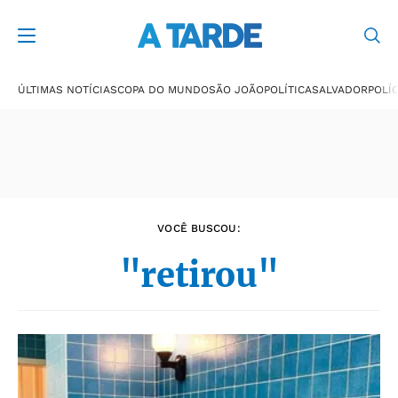
Últimas notícias
ÚLTIMAS NOTÍCIAS
COPA DO MUNDO
SÃO JOÃO
POLÍTICA
SALVADOR
POLÍC
VOCÊ BUSCOU:
"retirou"