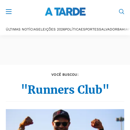
Últimas notícias
ÚLTIMAS NOTÍCIAS
ELEIÇÕES 2026
POLÍTICA
ESPORTES
SALVADOR
BAHIA
P
VOCÊ BUSCOU:
"Runners Club"