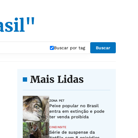
sil"
Buscar por tag
Buscar
Mais Lidas
ZONA PET
Peixe popular no Brasil
entra em extinção e pode
ter venda proibida
CINEINSITE
Série de suspense da
Netflix com 8 episódios