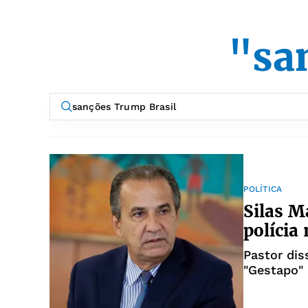
"sa
POLÍTICA
Silas M
polícia
Pastor dis
"Gestapo" 