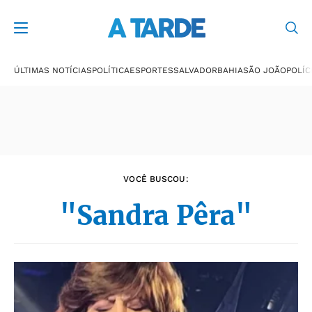
Últimas notícias
ÚLTIMAS NOTÍCIAS
POLÍTICA
ESPORTES
SALVADOR
BAHIA
SÃO JOÃO
POLÍC
VOCÊ BUSCOU:
"Sandra Pêra"