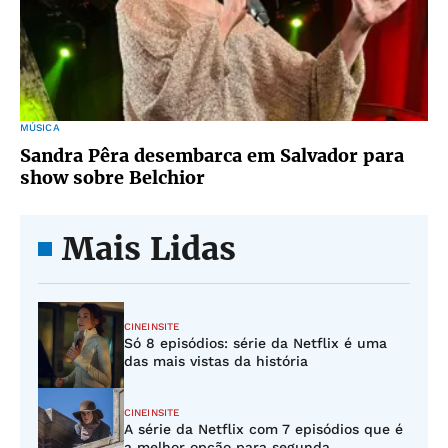
MÚSICA
Sandra Pêra desembarca em Salvador para
show sobre Belchior
Mais Lidas
CINEINSITE
Só 8 episódios: série da Netflix é uma
das mais vistas da história
CINEINSITE
A série da Netflix com 7 episódios que é
a melhor opção para segunda