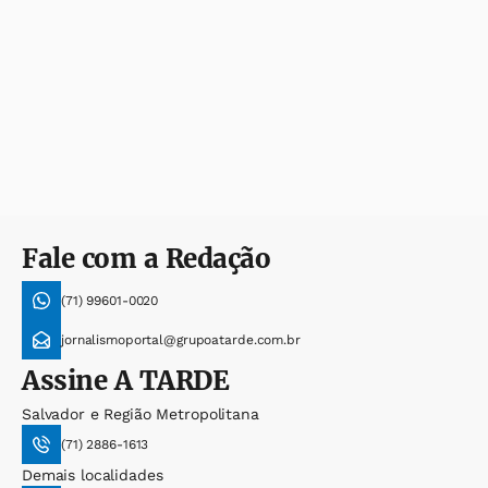
Fale com a Redação
(71) 99601-0020
jornalismoportal@grupoatarde.com.br
Assine
A TARDE
Salvador e Região Metropolitana
(71) 2886-1613
Demais localidades