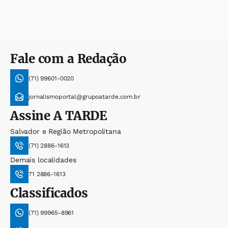
Fale com a Redação
(71) 99601-0020
jornalismoportal@grupoatarde.com.br
Assine
A TARDE
Salvador e Região Metropolitana
(71) 2886-1613
Demais localidades
71 2886-1613
Classificados
(71) 99965-8961