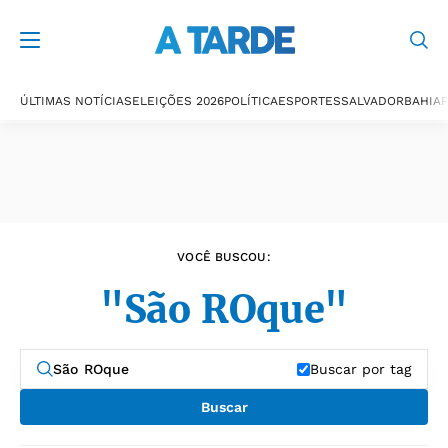
Últimas notícias
ÚLTIMAS NOTÍCIAS
ELEIÇÕES 2026
POLÍTICA
ESPORTES
SALVADOR
BAHIA
P
VOCÊ BUSCOU:
"São ROque"
Buscar por tag
Buscar