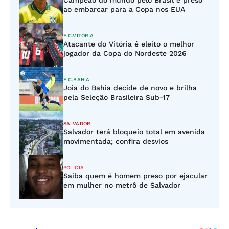
Campeão do mundo pelo Brasil é preso
ao embarcar para a Copa nos EUA
E.C.VITÓRIA
Atacante do Vitória é eleito o melhor
jogador da Copa do Nordeste 2026
E.C.BAHIA
Joia do Bahia decide de novo e brilha
pela Seleção Brasileira Sub-17
SALVADOR
Salvador terá bloqueio total em avenida
movimentada; confira desvios
POLÍCIA
Saiba quem é homem preso por ejacular
em mulher no metrô de Salvador