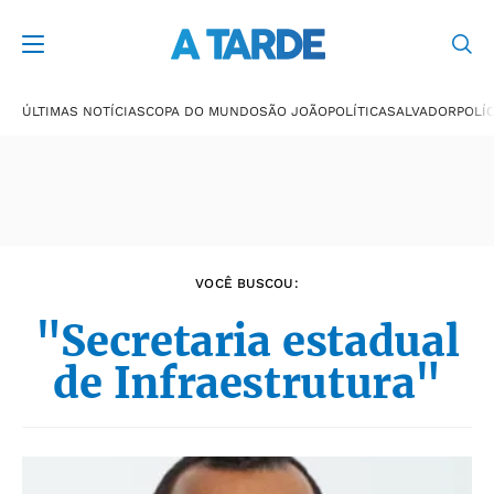
Últimas notícias
ÚLTIMAS NOTÍCIAS
COPA DO MUNDO
SÃO JOÃO
POLÍTICA
SALVADOR
POLÍC
VOCÊ BUSCOU:
"Secretaria estadual
de Infraestrutura"