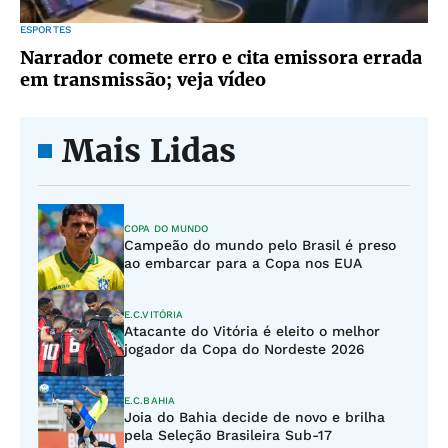
ESPORTES
Narrador comete erro e cita emissora errada
em transmissão; veja vídeo
Mais Lidas
COPA DO MUNDO
Campeão do mundo pelo Brasil é preso
ao embarcar para a Copa nos EUA
E.C.VITÓRIA
Atacante do Vitória é eleito o melhor
jogador da Copa do Nordeste 2026
E.C.BAHIA
Joia do Bahia decide de novo e brilha
pela Seleção Brasileira Sub-17