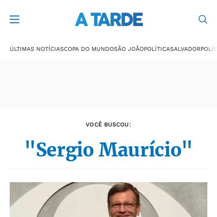
Últimas notícias
ÚLTIMAS NOTÍCIAS
COPA DO MUNDO
SÃO JOÃO
POLÍTICA
SALVADOR
POLÍC
VOCÊ BUSCOU:
"Sergio Maurício"