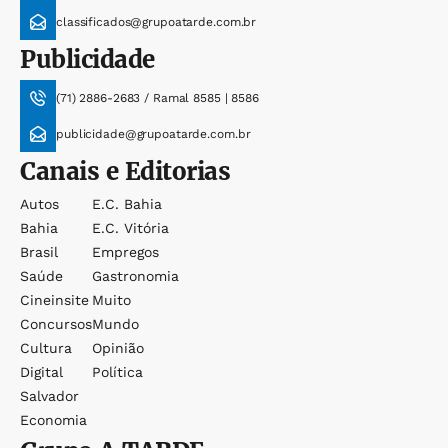
classificados@grupoatarde.com.br
Publicidade
(71) 2886-2683 / Ramal 8585 | 8586
publicidade@grupoatarde.com.br
Canais e Editorias
Autos
E.c. Bahia
Bahia
E.c. Vitória
Brasil
Empregos
Saúde
Gastronomia
Cineinsite
Muito
Concursos
Mundo
Cultura
Opinião
Digital
Política
Salvador
Economia