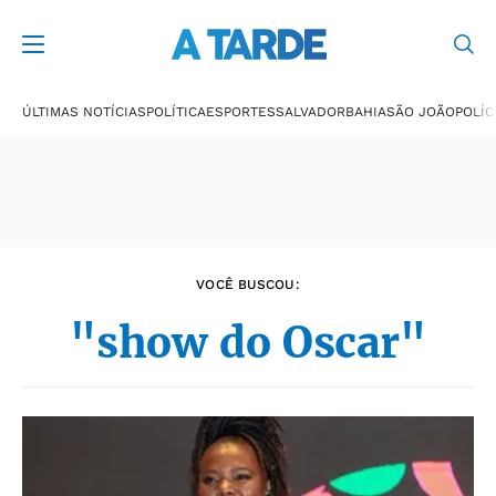
Últimas notícias
ÚLTIMAS NOTÍCIAS
POLÍTICA
ESPORTES
SALVADOR
BAHIA
SÃO JOÃO
POLÍC
VOCÊ BUSCOU:
"show do Oscar"