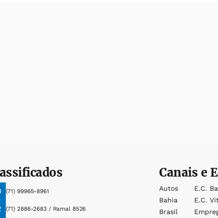
assificados
Canais e E
Autos
E.c. B
(71) 99965-8961
Bahia
E.c. Vi
(71) 2886-2683 / Ramal 8526
Brasil
Empre