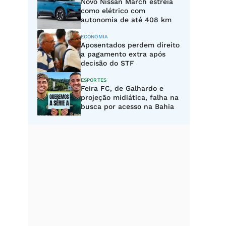
Novo Nissan March estreia
como elétrico com
autonomia de até 408 km
ECONOMIA
Aposentados perdem direito
a pagamento extra após
decisão do STF
ESPORTES
Feira FC, de Galhardo e
projeção midiática, falha na
busca por acesso na Bahia