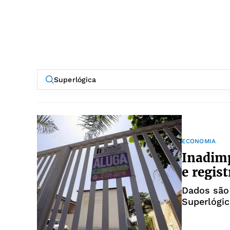
ECONOMIA
Inadimp
e regis
Dados são 
Superlógic