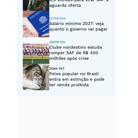
aguarda oferta
ECONOMIA
Salário mínimo 2027: veja
quanto o governo vai pagar
ESPORTES
Clube nordestino estuda
romper SAF de R$ 400
milhões após crise
ZONA PET
Peixe popular no Brasil
entra em extinção e pode
ter venda proibida