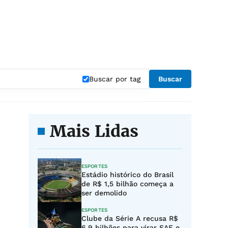
Buscar por tag
Buscar
Mais Lidas
ESPORTES
Estádio histórico do Brasil
de R$ 1,5 bilhão começa a
ser demolido
ESPORTES
Clube da Série A recusa R$
6,9 bilhões para virar SAF e