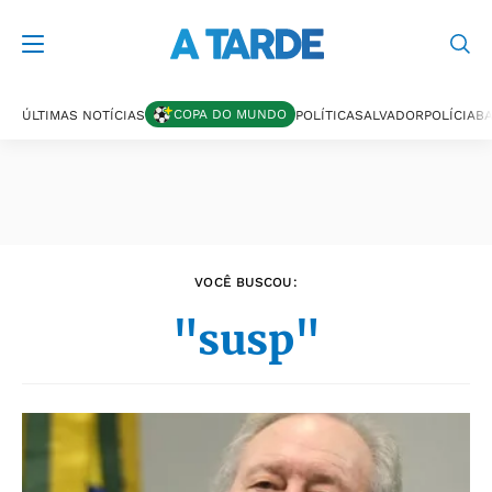
Últimas notícias
COPA DO MUNDO
ÚLTIMAS NOTÍCIAS
POLÍTICA
SALVADOR
POLÍCIA
BA
VOCÊ BUSCOU:
"susp"