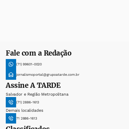
Fale com a Redação
(71) 99601-0020
jornalismoportal@grupoatarde.com.br
Assine
A TARDE
Salvador e Região Metropolitana
(71) 2886-1613
Demais localidades
71 2886-1613