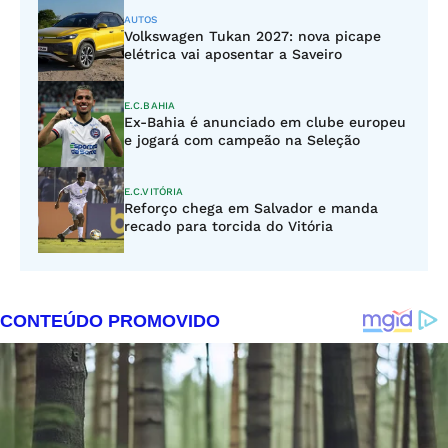
AUTOS
Volkswagen Tukan 2027: nova picape
elétrica vai aposentar a Saveiro
E.C.BAHIA
Ex-Bahia é anunciado em clube europeu
e jogará com campeão na Seleção
E.C.VITÓRIA
Reforço chega em Salvador e manda
recado para torcida do Vitória