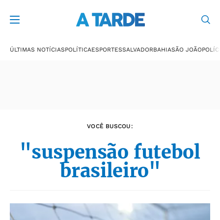
Últimas notícias
ÚLTIMAS NOTÍCIAS
POLÍTICA
ESPORTES
SALVADOR
BAHIA
SÃO JOÃO
POLÍC
VOCÊ BUSCOU:
"suspensão futebol
brasileiro"