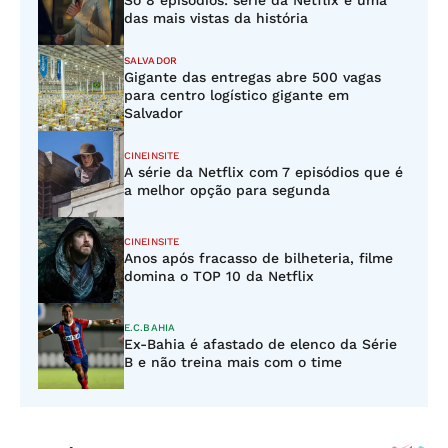
Só 8 episódios: série da Netflix é uma
das mais vistas da história
SALVADOR
Gigante das entregas abre 500 vagas
para centro logístico gigante em
Salvador
CINEINSITE
A série da Netflix com 7 episódios que é
a melhor opção para segunda
CINEINSITE
Anos após fracasso de bilheteria, filme
domina o TOP 10 da Netflix
E.C.BAHIA
Ex-Bahia é afastado de elenco da Série
B e não treina mais com o time