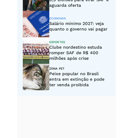
aguarda oferta
ECONOMIA
Salário mínimo 2027: veja
quanto o governo vai pagar
ESPORTES
Clube nordestino estuda
romper SAF de R$ 400
milhões após crise
ZONA PET
Peixe popular no Brasil
entra em extinção e pode
ter venda proibida