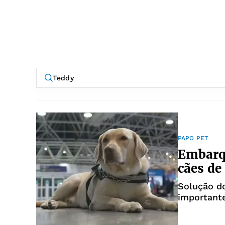
PAPO PET
Embarqu
cães de
Solução d
important