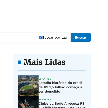
Buscar por tag
Buscar
Mais Lidas
ESPORTES
Estádio histórico do Brasil
de R$ 1,5 bilhão começa a
ser demolido
ESPORTES
Clube da Série A recusa R$
6,9 bilhões para virar SAF e