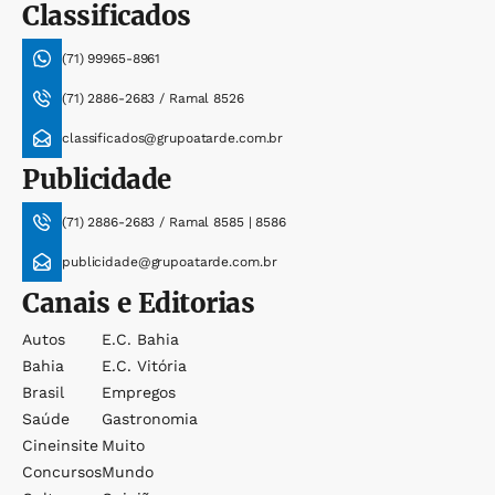
Classificados
(71) 99965-8961
(71) 2886-2683 / Ramal 8526
classificados@grupoatarde.com.br
Publicidade
(71) 2886-2683 / Ramal 8585 | 8586
publicidade@grupoatarde.com.br
Canais e Editorias
Autos
E.c. Bahia
Bahia
E.c. Vitória
Brasil
Empregos
Saúde
Gastronomia
Cineinsite
Muito
Concursos
Mundo