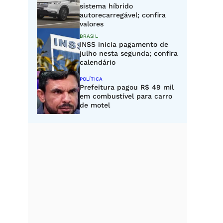
sistema híbrido
autorecarregável; confira
valores
BRASIL
INSS inicia pagamento de
julho nesta segunda; confira
calendário
POLÍTICA
Prefeitura pagou R$ 49 mil
em combustível para carro
de motel