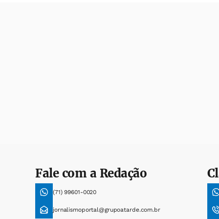
Fale com a Redação
Cl
(71) 99601-0020
jornalismoportal@grupoatarde.com.br