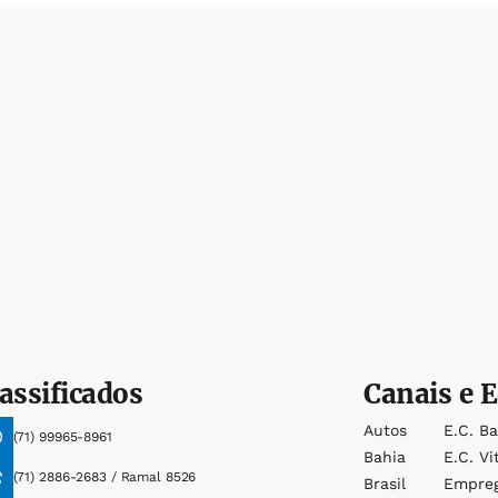
assificados
Canais e E
Autos
E.c. B
(71) 99965-8961
Bahia
E.c. Vi
(71) 2886-2683 / Ramal 8526
Brasil
Empre